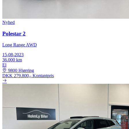
Nyhed
Polestar 2
Long Range AWD
15-08-2023
36.000 km
El
9800 Hjørring
DKK 279.800,-
Kontantpris