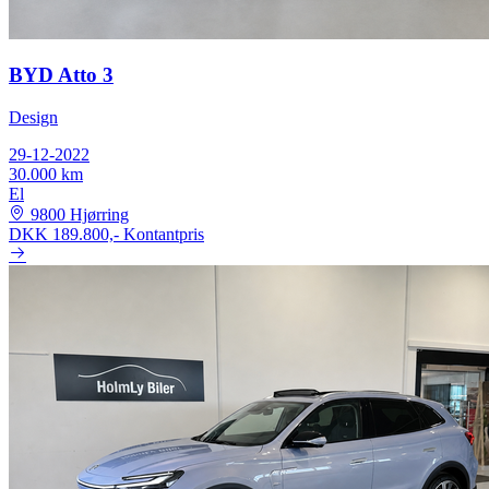
BYD Atto 3
Design
29-12-2022
30.000 km
El
9800 Hjørring
DKK 189.800,-
Kontantpris