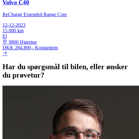
Volvo C40
ReCharge Extended Range Core
12-12-2023
15.000 km
El
9800 Hjørring
DKK 284.800,-
Kontantpris
Har du spørgsmål til bilen, eller ønsker
du prøvetur?