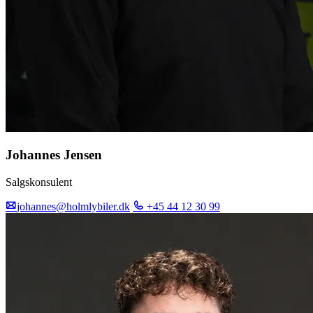
Johannes Jensen
Salgskonsulent
johannes@holmlybiler.dk
+45 44 12 30 99