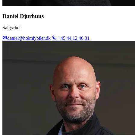
Daniel Djurhuus
Salgschef
daniel@holmlybiler.dk
+45 44 12 40 31