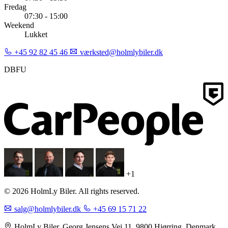
Fredag
07:30 - 15:00
Weekend
Lukket
+45 92 82 45 46
værksted@holmlybiler.dk
DBFU
+1
© 2026 HolmLy Biler. All rights reserved.
salg@holmlybiler.dk
+45 69 15 71 22
HolmLy Biler, Georg Jensens Vej 11, 9800 Hjørring, Denmark