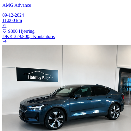
AMG Advance
09-12-2024
11.000 km
El
9800 Hjørring
DKK 329.800,-
Kontantpris