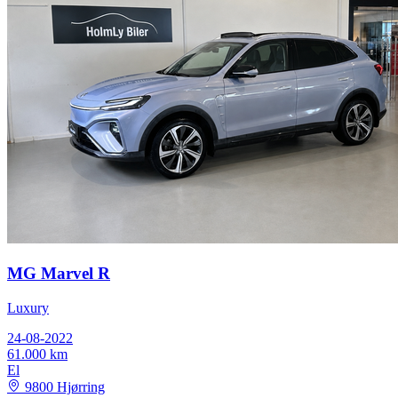
MG Marvel R
Luxury
24-08-2022
61.000 km
El
9800 Hjørring