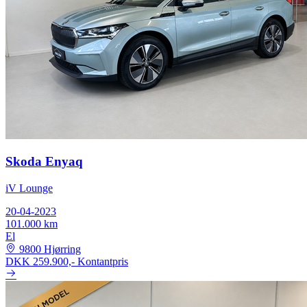
Skoda Enyaq
iV Lounge
20-04-2023
101.000 km
El
9800 Hjørring
DKK 259.900,-
Kontantpris