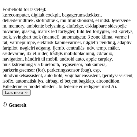
Forbehold for tastefejl:
kørecomputer, digitalt cockpit, bagagerumsdækken,
dellæderindtræk, stofindtræk, multifunktionsrat, el indst. førersæde
m. memory, ambiente belysning, alufælge, el-klapbare sidespejle
m/varme, glastag, matrix led forlygter, fuld led forlygter, led kørelys,
træk, svingbart træk (manuel), automatgear, 3 zone klima, varme i
rat, varmepumpe, elektrisk kabinevarmer, nøglefri tænding, adaptiv
fartpilot, nøglefri adgang, fjernb. centrallås, udv. temp. måler,
sædevarme, 4x el-ruder, trådløs mobilopladning, cd/radio,
navigation, håndfrit til mobil, android auto, apple carplay,
musikstreaming via bluetooth, regnsensor, bakkamera,
parkeringssensor (for), parkeringssensor (bag), esp,
blindvinkelsassistent, auto hold, vognbaneassistent, fjernlysassistent,
isofix, automatisk lys, airbag, el betjent bagklap, aircondition.
Billederne er modelbilleder - billederne er redigeret med Ai.
Læs mere
Generelt