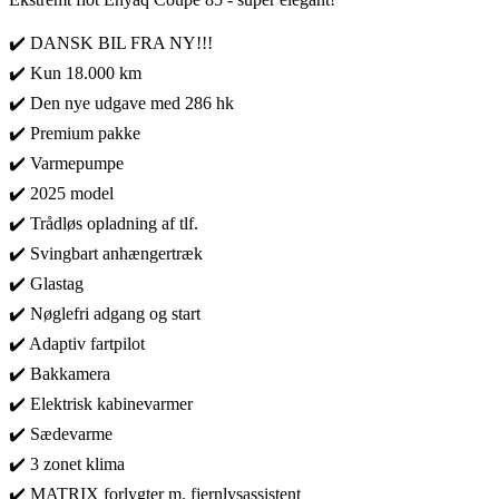
✔️ DANSK BIL FRA NY!!!
✔️ Kun 18.000 km
✔️ Den nye udgave med 286 hk
✔️ Premium pakke
✔️ Varmepumpe
✔️ 2025 model
✔️ Trådløs opladning af tlf.
✔️ Svingbart anhængertræk
✔️ Glastag
✔️ Nøglefri adgang og start
✔️ Adaptiv fartpilot
✔️ Bakkamera
✔️ Elektrisk kabinevarmer
✔️ Sædevarme
✔️ 3 zonet klima
✔️ MATRIX forlygter m. fjernlysassistent