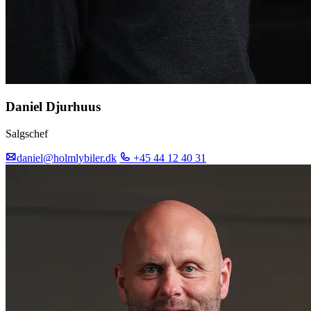
Daniel Djurhuus
Salgschef
daniel@holmlybiler.dk
+45 44 12 40 31