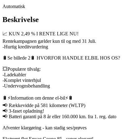
Automatisk
Beskrivelse
📈 KUN 2,49 % I RENTE LIGE NU!
Rentekampagnen gælder kun til og med 31 Juli.
-Hurtig kreditvurdering
🔋Se billede 2🔋 HVORFOR HANDLE ELBIL HOS OS?
💥Populære tilvalg:
-Ladekabler
-Komplet vinterhjul
-Undervognsbehandling
🔋⚡️Information om denne el-bil⚡️🔋
📢 Rækkevidde på 581 kilometer (WLTP)
📢 3-faset opladning!
📢 Batteri garanti på 8 år eller 160.000 km. fra 1. reg. dato
Afventer klargøring - kan stadig ses/prøves
Ekstremt flot Enyaq Coupe 85 - super elegant!