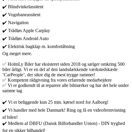
✔️ Blindvinkelassitent
✔️ Vognbaneassitent
✔️ Navigation
✔️ Trådløs Apple Carplay
✔️ Trådløs Android Auto
✔️ Elektrisk bagklap m. komfortåbning
Og meget mere.
✅ HolmLy Biler har eksisteret siden 2018 og sælger omkring 500
biler årligt. Vi er en del af den landsdækkende værkstedskæde
’CarPeople’, der sikre dig de mest trygge rammer!
✅ Kompetent rådgivning fra vores erfarende medarbejdere
✅ Vi er godkendt til at reparere alle bilmærker og har det hele under
samme tag
✔️ Vi er beliggende kun 25 min. kørsel nord for Aalborg!
✔️ Vi handler med hele Danmark! Ring og få en videofremvisning
af bilen!
✔️ Medlem af DBFU (Dansk Bilforhandler Union) - DIN tryghed
for en sikker bilhandel!