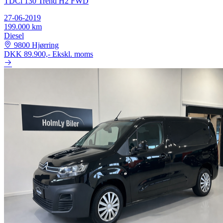
TDCi 130 Trend H2 FWD
27-06-2019
199.000 km
Diesel
9800 Hjørring
DKK 89.900,-
Ekskl. moms