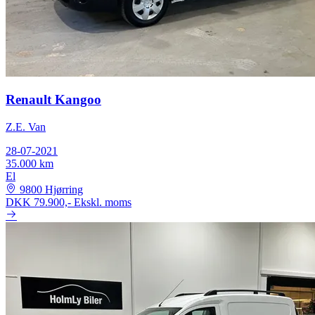
Renault Kangoo
Z.E. Van
28-07-2021
35.000 km
El
9800 Hjørring
DKK 79.900,-
Ekskl. moms