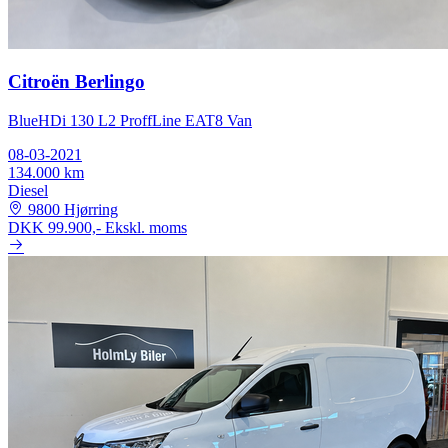
Citroën Berlingo
BlueHDi 130 L2 ProffLine EAT8 Van
08-03-2021
134.000 km
Diesel
9800 Hjørring
DKK 99.900,-
Ekskl. moms