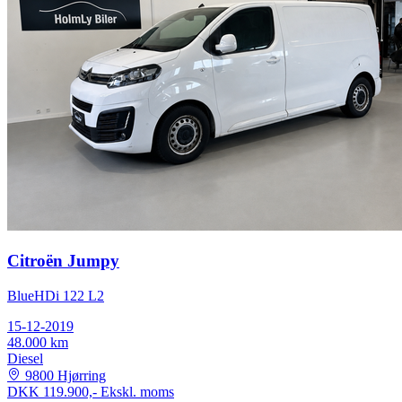
Citroën Jumpy
BlueHDi 122 L2
15-12-2019
48.000 km
Diesel
9800 Hjørring
DKK 119.900,-
Ekskl. moms