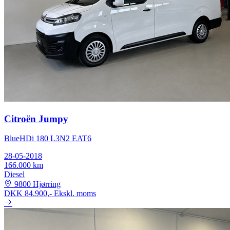
Citroën Jumpy
BlueHDi 180 L3N2 EAT6
28-05-2018
166.000 km
Diesel
9800 Hjørring
DKK 84.900,-
Ekskl. moms