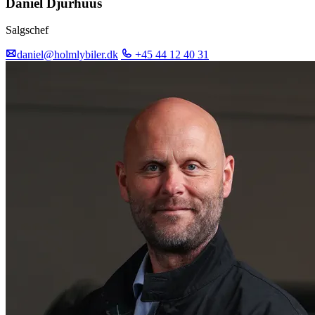
Daniel Djurhuus
Salgschef
daniel@holmlybiler.dk
+45 44 12 40 31