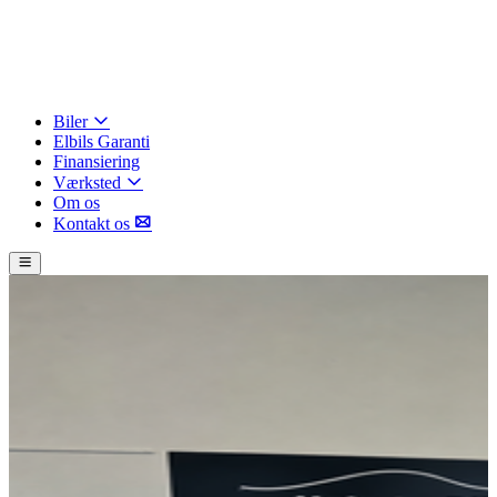
Biler
Elbils Garanti
Finansiering
Værksted
Om os
Kontakt os