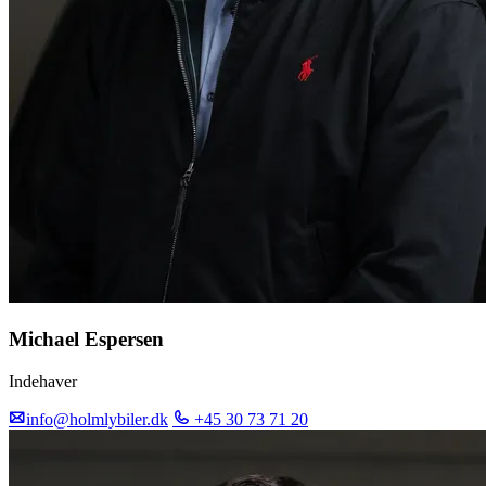
Michael Espersen
Indehaver
info@holmlybiler.dk
+45 30 73 71 20