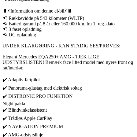
🔋⚡️Information om denne el-bil⚡️🔋
📢 Rækkevidde på 543 kilometer (WLTP)
📢 Batteri garanti på 8 år eller 160.000 km. fra 1. reg. dato
📢 3 faset opladning
📢 DC opladning
UNDER KLARGØRING - KAN STADIG SES/PRØVES:
Elegant Mercedes EQA250+ AMG - TJEK LIGE
UDSTYRSLISTEN! Bemærk face lifted model med nyere front og
rat/interiør.
✔️ Adaptiv fartpilot
✔️ Panorama-glastag med elektrisk soltag
✔️ DISTRONIC PRO FUNKTION
Night pakke
✔️ Blindvinkelassistent
✔️ Trådløs Apple CarPlay
✔️ NAVIGATION PREMIUM
✔️ AMG-udstyrslinje