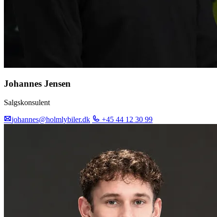
Johannes Jensen
Salgskonsulent
johannes@holmlybiler.dk
+45 44 12 30 99