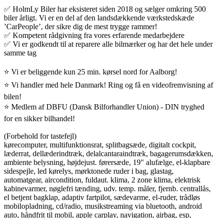
✅ HolmLy Biler har eksisteret siden 2018 og sælger omkring 500
biler årligt. Vi er en del af den landsdækkende værkstedskæde
’CarPeople’, der sikre dig de mest trygge rammer!
✅ Kompetent rådgivning fra vores erfarende medarbejdere
✅ Vi er godkendt til at reparere alle bilmærker og har det hele under
samme tag
⭐ Vi er beliggende kun 25 min. kørsel nord for Aalborg!
⭐ Vi handler med hele Danmark! Ring og få en videofremvisning af
bilen!
⭐ Medlem af DBFU (Dansk Bilforhandler Union) - DIN tryghed
for en sikker bilhandel!
(Forbehold for tastefejl)
kørecomputer, multifunktionsrat, splitbagsæde, digitalt cockpit,
læderrat, dellæderindtræk, delalcantaraindtræk, bagagerumsdækken,
ambiente belysning, højdejust. førersæde, 19" alufælge, el-klapbare
sidespejle, led kørelys, mørktonede ruder i bag, glastag,
automatgear, aircondition, fuldaut. klima, 2 zone klima, elektrisk
kabinevarmer, nøglefri tænding, udv. temp. måler, fjernb. centrallås,
el betjent bagklap, adaptiv fartpilot, sædevarme, el-ruder, trådløs
mobilopladning, cd/radio, musikstreaming via bluetooth, android
auto, håndfrit til mobil, apple carplay, navigation, airbag, esp,