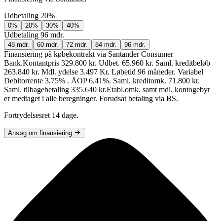
Udbetaling
20%
0%
20%
30%
40%
Udbetaling
96 mdr.
48 mdr.
60 mdr.
72 mdr.
84 mdr.
96 mdr.
Finansiering på købekontrakt via Santander Consumer
Bank.
Kontantpris 329.800 kr. Udbet. 65.960 kr. Saml. kreditbeløb
263.840 kr. Mdl. ydelse 3.497 Kr. Løbetid 96 måneder. Variabel
Debitorrente 3,75% . ÅOP 6,41%. Saml. kreditomk. 71.800 kr.
Saml. tilbagebetaling 335.640 kr.
Etabl.omk. samt mdl. kontogebyr
er medtaget i alle beregninger. Forudsat betaling via BS.
Fortrydelsesret 14 dage.
Ansøg om finansiering