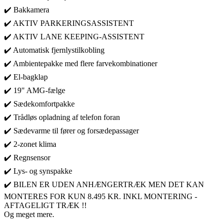
✔️ Bakkamera
✔️ AKTIV PARKERINGSASSISTENT
✔️ AKTIV LANE KEEPING-ASSISTENT
✔️ Automatisk fjernlystilkobling
✔️ Ambientepakke med flere farvekombinationer
✔️ El-bagklap
✔️ 19" AMG-fælge
✔️ Sædekomfortpakke
✔️ Trådløs opladning af telefon foran
✔️ Sædevarme til fører og forsædepassager
✔️ 2-zonet klima
✔️ Regnsensor
✔️ Lys- og synspakke
✔️ BILEN ER UDEN ANHÆNGERTRÆK MEN DET KAN
MONTERES FOR KUN 8.495 KR. INKL MONTERING -
AFTAGELIGT TRÆK !!
Og meget mere.