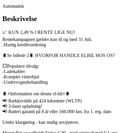
Automatisk
Beskrivelse
📈 KUN 2,49 % I RENTE LIGE NU!
Rentekampagnen gælder kun til og med 31 Juli.
-Hurtig kreditvurdering
🔋Se billede 2🔋 HVORFOR HANDLE ELBIL HOS OS?
💥Populære tilvalg:
-Ladekabler
-Komplet vinterhjul
-Undervognsbehandling
🔋⚡️Information om denne el-bil⚡️🔋
📢 Rækkevidde på 424 kilometer (WLTP)
📢 3-faset opladning!
📢 Batteri garanti på 8 år eller 160.000 km. fra 1. reg. dato
Under klargøring - kan stadig ses/prøves.
Meget flot og velholdt Volvo C40 - med originalt træk!! Lang