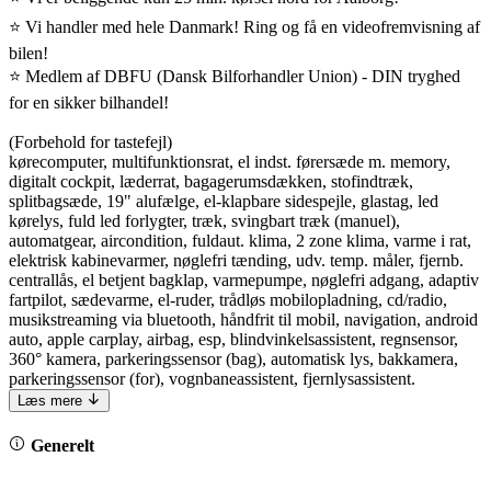
⭐ Vi handler med hele Danmark! Ring og få en videofremvisning af
bilen!
⭐ Medlem af DBFU (Dansk Bilforhandler Union) - DIN tryghed
for en sikker bilhandel!
(Forbehold for tastefejl)
kørecomputer, multifunktionsrat, el indst. førersæde m. memory,
digitalt cockpit, læderrat, bagagerumsdækken, stofindtræk,
splitbagsæde, 19" alufælge, el-klapbare sidespejle, glastag, led
kørelys, fuld led forlygter, træk, svingbart træk (manuel),
automatgear, aircondition, fuldaut. klima, 2 zone klima, varme i rat,
elektrisk kabinevarmer, nøglefri tænding, udv. temp. måler, fjernb.
centrallås, el betjent bagklap, varmepumpe, nøglefri adgang, adaptiv
fartpilot, sædevarme, el-ruder, trådløs mobilopladning, cd/radio,
musikstreaming via bluetooth, håndfrit til mobil, navigation, android
auto, apple carplay, airbag, esp, blindvinkelsassistent, regnsensor,
360° kamera, parkeringssensor (bag), automatisk lys, bakkamera,
parkeringssensor (for), vognbaneassistent, fjernlysassistent.
Læs mere
Generelt