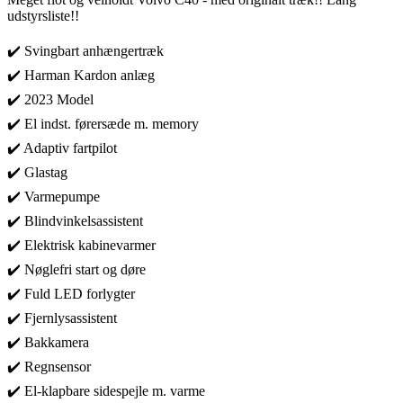
udstyrsliste!!
✔️ Svingbart anhængertræk
✔️ Harman Kardon anlæg
✔️ 2023 Model
✔️ El indst. førersæde m. memory
✔️ Adaptiv fartpilot
✔️ Glastag
✔️ Varmepumpe
✔️ Blindvinkelsassistent
✔️ Elektrisk kabinevarmer
✔️ Nøglefri start og døre
✔️ Fuld LED forlygter
✔️ Fjernlysassistent
✔️ Bakkamera
✔️ Regnsensor
✔️ El-klapbare sidespejle m. varme