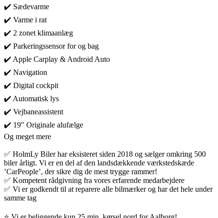
✔️ Sædevarme
✔️ Varme i rat
✔️ 2 zonet klimaanlæg
✔️ Parkeringssensor for og bag
✔️ Apple Carplay & Android Auto
✔️ Navigation
✔️ Digital cockpit
✔️ Automatisk lys
✔️ Vejbaneassistent
✔️ 19" Originale alufælge
Og meget mere
✅ HolmLy Biler har eksisteret siden 2018 og sælger omkring 500
biler årligt. Vi er en del af den landsdækkende værkstedskæde
’CarPeople’, der sikre dig de mest trygge rammer!
✅ Kompetent rådgivning fra vores erfarende medarbejdere
✅ Vi er godkendt til at reparere alle bilmærker og har det hele under
samme tag
⭐ Vi er beliggende kun 25 min. kørsel nord for Aalborg!