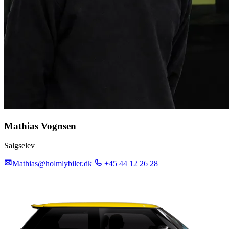
Mathias Vognsen
Salgselev
Mathias@holmlybiler.dk
+45 44 12 26 28