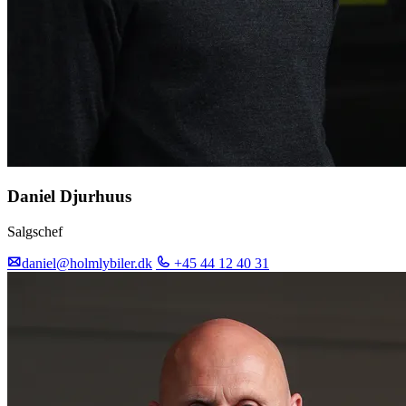
Daniel Djurhuus
Salgschef
daniel@holmlybiler.dk
+45 44 12 40 31