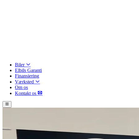
Biler
Elbils Garanti
Finansiering
Værksted
Om os
Kontakt os