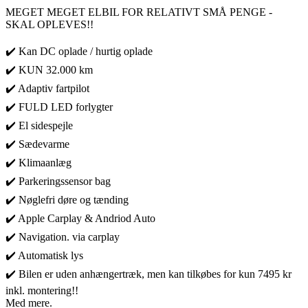
MEGET MEGET ELBIL FOR RELATIVT SMÅ PENGE -
SKAL OPLEVES!!
✔️ Kan DC oplade / hurtig oplade
✔️ KUN 32.000 km
✔️ Adaptiv fartpilot
✔️ FULD LED forlygter
✔️ El sidespejle
✔️ Sædevarme
✔️ Klimaanlæg
✔️ Parkeringssensor bag
✔️ Nøglefri døre og tænding
✔️ Apple Carplay & Andriod Auto
✔️ Navigation. via carplay
✔️ Automatisk lys
✔️ Bilen er uden anhængertræk, men kan tilkøbes for kun 7495 kr
inkl. montering!!
Med mere.