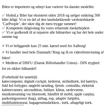
Bilen er importeret og udstyr kan varierer fra danske modeller.
✅ HolmLy Biler har eksisteret siden 2018 og sælger omkring 500
biler årligt. Vi er en del af den landsdækkende værkstedskæde
’CarPeople’, der sikre dig de mest trygge rammer!
✅ Kompetent rådgivning fra vores erfarende medarbejdere
✅ Vi er godkendt til at reparere alle bilmærker og har det hele under
samme tag
⭐ Vi er beliggende kun 25 min. kørsel nord for Aalborg!
⭐ Vi handler med hele Danmark! Ring og få en videofremvisning af
bilen!
⭐ Medlem af DBFU (Dansk Bilforhandler Union) - DIN tryghed
for en sikker bilhandel!
(Forbehold for tastefejl)
kørecomputer, digitalt cockpit, læderrat, stofindtræk, led kørelys,
fuld led forlygter, nøglefri tænding, fjernb. centrallås, elektrisk
kabinevarmer, aircondition, fuldaut. klima, sædevarme,
musikstreaming via bluetooth, håndfrit til mobil, apple carplay,
parkeringssensor (bag), airbag, esp, adaptiv fartpilot,
multifunktionsrat, bagagerumsdækken., træk, aftageligt træk.