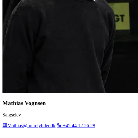
Mathias Vognsen
Salgselev
Mathias@holmlybiler.dk
+45 44 12 26 28