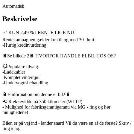
Automatisk
Beskrivelse
📈 KUN 2,49 % I RENTE LIGE NU!
Rentekampagnen gælder kun til og med 30. Juni.
-Hurtig kreditvurdering
🔋Se billede 2🔋 HVORFOR HANDLE ELBIL HOS OS?
💥Populære tilvalg:
-Ladekabler
-Komplet vinterhjul
-Undervognsbehandling
🔋⚡️Information om denne el-bil⚡️🔋
📢 Rækkevidde på 350 kilometer (WLTP)
- Mulighed for fabriksgarantigaranti via MG - ring og hør
mulighedene!
Bilen er på vej ind - lander snart! Vil du være en af de første? Skriv /
ring idag.