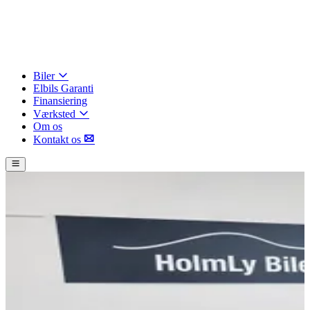
Biler
Elbils Garanti
Finansiering
Værksted
Om os
Kontakt os