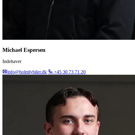
Michael Espersen
Indehaver
info@holmlybiler.dk
+45 30 73 71 20