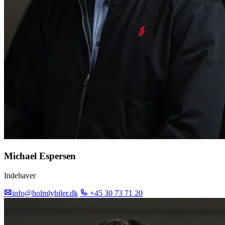
Michael Espersen
Indehaver
info@holmlybiler.dk
+45 30 73 71 20