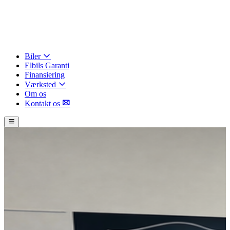
Biler
Elbils Garanti
Finansiering
Værksted
Om os
Kontakt os