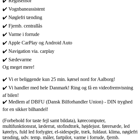
✔️ Regnsensor
✔️ Vognbaneassistent
✔️ Nøglefri tænding
✔️ Fjernb. centrallås
✔️ Varme i forrude
✔️ Apple CarPlay og Android Auto
✔️ Navigation via. carplay
✔️ Sædevarme
Og meget mere!
✔️ Vi er beliggende kun 25 min. kørsel nord for Aalborg!
✔️ Vi handler med hele Danmark! Ring og få en videofremvisning
af bilen!
✔️ Medlem af DBFU (Dansk Bilforhandler Union) - DIN tryghed
for en sikker bilhandel!
(Forbehold for taste fejl samt bildata), kørecomputer,
multifunktionsrat, læderrat, stofindtræk, højdejust. førersæde, led
kørelys, fuld led forlygter, el-sidespejle, træk, fuldaut. klima, nøglefri
tænding, udv. temp. måler, fartpilot, varme i forrude, fjernb.