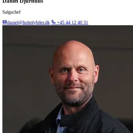
Daniel Djurhuus
Salgschef
daniel@holmlybiler.dk
+45 44 12 40 31