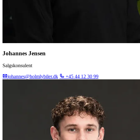
Johannes Jensen
Salgskonsulent
johannes@holmlybiler.dk
+45 44 12 30 99