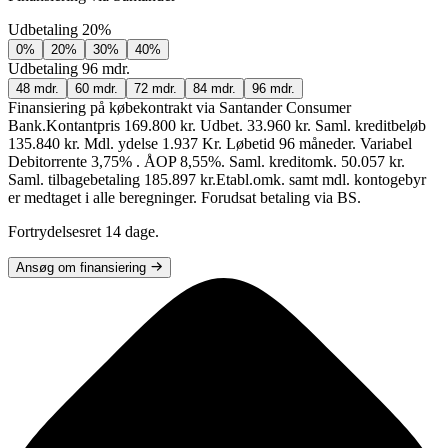
Udbetaling
20%
0%
20%
30%
40%
Udbetaling
96 mdr.
48 mdr.
60 mdr.
72 mdr.
84 mdr.
96 mdr.
Finansiering på købekontrakt via Santander Consumer
Bank.
Kontantpris 169.800 kr. Udbet. 33.960 kr. Saml. kreditbeløb
135.840 kr. Mdl. ydelse 1.937 Kr. Løbetid 96 måneder. Variabel
Debitorrente 3,75% . ÅOP 8,55%. Saml. kreditomk. 50.057 kr.
Saml. tilbagebetaling 185.897 kr.
Etabl.omk. samt mdl. kontogebyr
er medtaget i alle beregninger. Forudsat betaling via BS.
Fortrydelsesret 14 dage.
Ansøg om finansiering