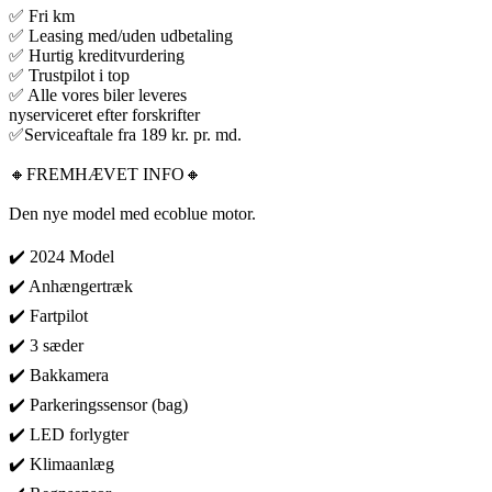
✅ Fri km
✅ Leasing med/uden udbetaling
✅ Hurtig kreditvurdering
✅ Trustpilot i top
✅ Alle vores biler leveres
nyserviceret efter forskrifter
✅Serviceaftale fra 189 kr. pr. md.
🔸FREMHÆVET INFO🔸
Den nye model med ecoblue motor.
✔️ 2024 Model
✔️ Anhængertræk
✔️ Fartpilot
✔️ 3 sæder
✔️ Bakkamera
✔️ Parkeringssensor (bag)
✔️ LED forlygter
✔️ Klimaanlæg