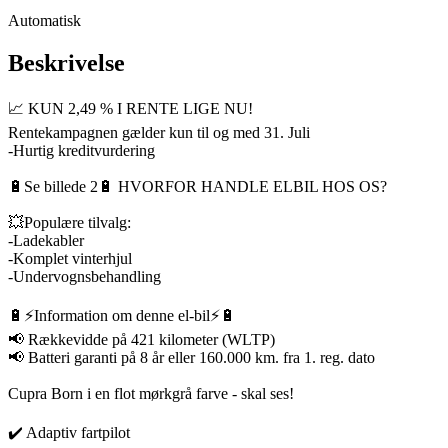
Automatisk
Beskrivelse
📈 KUN 2,49 % I RENTE LIGE NU!
Rentekampagnen gælder kun til og med 31. Juli
-Hurtig kreditvurdering
🔋Se billede 2🔋 HVORFOR HANDLE ELBIL HOS OS?
💥Populære tilvalg:
-Ladekabler
-Komplet vinterhjul
-Undervognsbehandling
🔋⚡️Information om denne el-bil⚡️🔋
📢 Rækkevidde på 421 kilometer (WLTP)
📢 Batteri garanti på 8 år eller 160.000 km. fra 1. reg. dato
Cupra Born i en flot mørkgrå farve - skal ses!
✔️ Adaptiv fartpilot