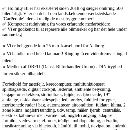
✅ HolmLy Biler har eksisteret siden 2018 og sælger omkring 500
biler årligt. Vi er en del af den landsdækkende værkstedskæde
’CarPeople’, der sikre dig de mest trygge rammer!
✅ Kompetent rådgivning fra vores erfarende medarbejdere
✅ Vi er godkendt til at reparere alle bilmærker og har det hele under
samme tag
⭐ Vi er beliggende kun 25 min. kørsel nord for Aalborg!
⭐ Vi handler med hele Danmark! Ring og få en videofremvisning af
bilen!
⭐ Medlem af DBFU (Dansk Bilforhandler Union) - DIN tryghed
for en sikker bilhandel!
Forbehold for tastefejl:, kørecomputer, multifunktionsrat,
splitbagsæde, digitalt cockpit, læderrat, ambiente belysning,
bagagerumsdækken, stofindtræk, højdejust. førersæde, 19"
alufælge, el-klapbare sidespejle, led kørelys, fuld led forlygter,
mørktonede ruder i bag, automatgear, aircondition, fuldaut. klima, 2
zone klima, nøglefri tænding, udv. temp. måler, fjernb. centrallås,
elektrisk kabinevarmer, varme i rat, nøglefri adgang, adaptiv
fartpilot, sædevarme, el-ruder, trådløs mobilopladning, cd/radio,
musikstreaming via bluetooth, håndfrit til mobil, navigation, android