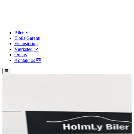
Biler
Elbils Garanti
Finansiering
Værksted
Om os
Kontakt os