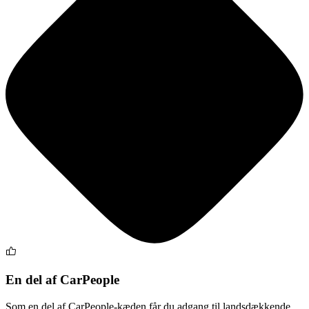
En del af CarPeople
Som en del af CarPeople-kæden får du adgang til landsdækkende