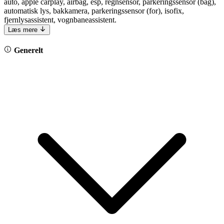
auto, apple carplay, airbag, esp, regnsensor, parkeringssensor (bag),
automatisk lys, bakkamera, parkeringssensor (for), isofix,
fjernlysassistent, vognbaneassistent.
Læs mere
Generelt