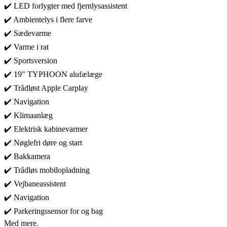
✔️ LED forlygter med fjernlysassistent
✔️ Ambientelys i flere farve
✔️ Sædevarme
✔️ Varme i rat
✔️ Sportsversion
✔️ 19" TYPHOON alufælæge
✔️ Trådløst Apple Carplay
✔️ Navigation
✔️ Klimaanlæg
✔️ Elektrisk kabinevarmer
✔️ Nøglefri døre og start
✔️ Bakkamera
✔️ Trådløs mobilopladning
✔️ Vejbaneassistent
✔️ Navigation
✔️ Parkeringssensor for og bag
Med mere.