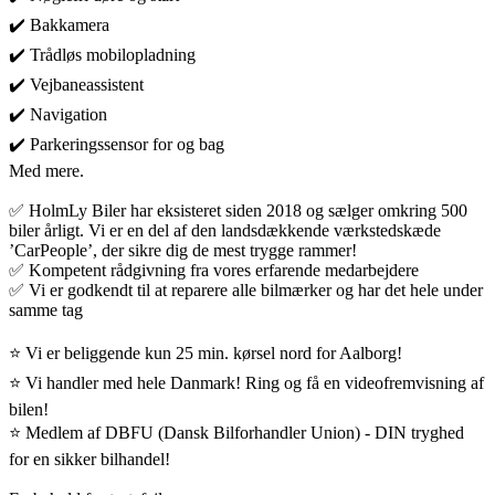
✔️ Bakkamera
✔️ Trådløs mobilopladning
✔️ Vejbaneassistent
✔️ Navigation
✔️ Parkeringssensor for og bag
Med mere.
✅ HolmLy Biler har eksisteret siden 2018 og sælger omkring 500
biler årligt. Vi er en del af den landsdækkende værkstedskæde
’CarPeople’, der sikre dig de mest trygge rammer!
✅ Kompetent rådgivning fra vores erfarende medarbejdere
✅ Vi er godkendt til at reparere alle bilmærker og har det hele under
samme tag
⭐ Vi er beliggende kun 25 min. kørsel nord for Aalborg!
⭐ Vi handler med hele Danmark! Ring og få en videofremvisning af
bilen!
⭐ Medlem af DBFU (Dansk Bilforhandler Union) - DIN tryghed
for en sikker bilhandel!