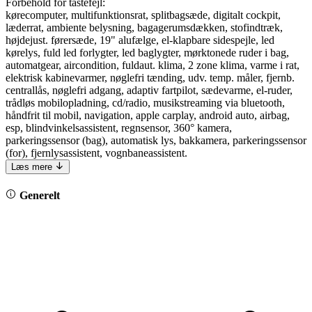
Forbehold for tastefejl:
kørecomputer, multifunktionsrat, splitbagsæde, digitalt cockpit,
læderrat, ambiente belysning, bagagerumsdækken, stofindtræk,
højdejust. førersæde, 19" alufælge, el-klapbare sidespejle, led
kørelys, fuld led forlygter, led baglygter, mørktonede ruder i bag,
automatgear, aircondition, fuldaut. klima, 2 zone klima, varme i rat,
elektrisk kabinevarmer, nøglefri tænding, udv. temp. måler, fjernb.
centrallås, nøglefri adgang, adaptiv fartpilot, sædevarme, el-ruder,
trådløs mobilopladning, cd/radio, musikstreaming via bluetooth,
håndfrit til mobil, navigation, apple carplay, android auto, airbag,
esp, blindvinkelsassistent, regnsensor, 360° kamera,
parkeringssensor (bag), automatisk lys, bakkamera, parkeringssensor
(for), fjernlysassistent, vognbaneassistent.
Læs mere
Generelt