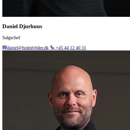
Daniel Djurhuus
Salgschef
daniel@holmlybiler.dk
+45 44 12 40 31