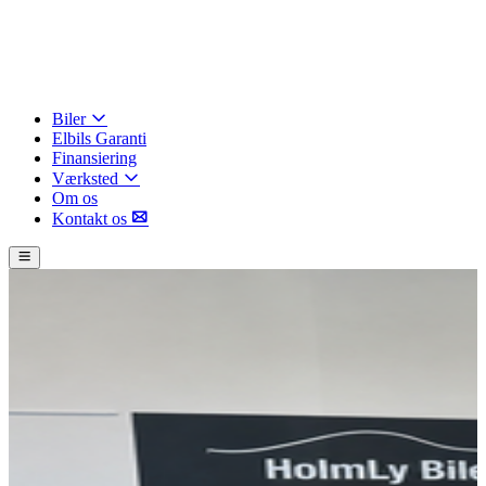
Biler
Elbils Garanti
Finansiering
Værksted
Om os
Kontakt os