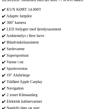
✔️ KUN KØRT 14.000!!
✔️ Adaptiv fartpilot
✔️ 360° kamera
✔️ LED forlygter med fjernlysassistent
✔️ Ambientelys i flere farve
✔️ Blindvinkelsassistent
✔️ Sædevarme
✔️ Supersportsrat
✔️ Varme i rat
✔️ Sportsversion
✔️ 19" Alufælæge
✔️ Trådløst Apple Carplay
✔️ Navigation
✔️ 2 zonet Klimaanlæg
✔️ Elektrisk kabinevarmer
✔️ Nøglefri døre og start