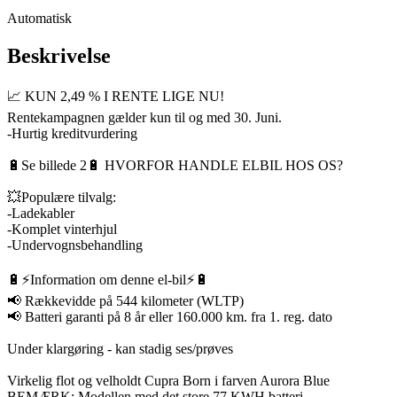
Automatisk
Beskrivelse
📈 KUN 2,49 % I RENTE LIGE NU!
Rentekampagnen gælder kun til og med 30. Juni.
-Hurtig kreditvurdering
🔋Se billede 2🔋 HVORFOR HANDLE ELBIL HOS OS?
💥Populære tilvalg:
-Ladekabler
-Komplet vinterhjul
-Undervognsbehandling
🔋⚡️Information om denne el-bil⚡️🔋
📢 Rækkevidde på 544 kilometer (WLTP)
📢 Batteri garanti på 8 år eller 160.000 km. fra 1. reg. dato
Under klargøring - kan stadig ses/prøves
Virkelig flot og velholdt Cupra Born i farven Aurora Blue
BEMÆRK: Modellen med det store 77 KWH batteri