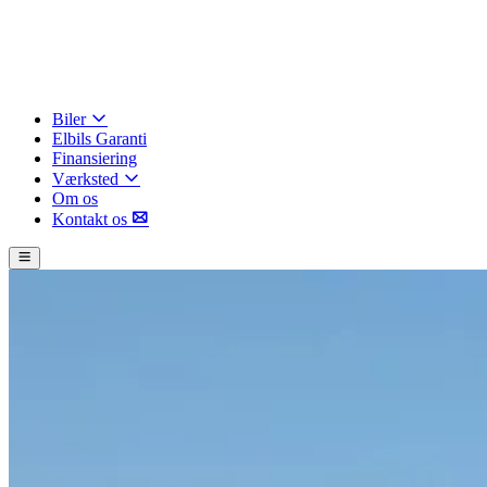
Biler
Elbils Garanti
Finansiering
Værksted
Om os
Kontakt os