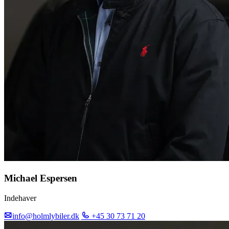
Michael Espersen
Indehaver
info@holmlybiler.dk
+45 30 73 71 20