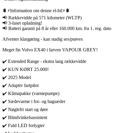
🔋⚡️Information om denne el-bil⚡️🔋
📢 Rækkevidde på 571 kilometer (WLTP)
📢 3-faset opladning!
📢 Batteri garanti på 8 år eller 160.000 km. fra 1. reg. dato
Afventer klargøring - kan stadig ses/prøves
Meget fin Volvo EX40 i farven VAPOUR GREY!
✔️ Extended Range - ekstra lang rækkevidde
✔️ KUN KØRT 25.000!
✔️ 2025 Model
✔️ Adaptiv fartpilot
✔️ Klimapakke (varmepumpe)
✔️ Sædevarme i for- og bagsæder
✔️ Nøglefri start og døre
✔️ Blindvinkelsassistent
✔️ Fuld LED forlygter