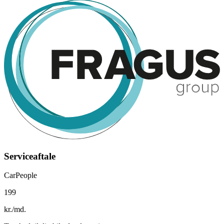
Serviceaftale
CarPeople
199
kr./md.