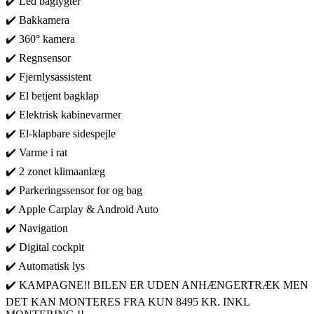
✔️ Led baglygter
✔️ Bakkamera
✔️ 360° kamera
✔️ Regnsensor
✔️ Fjernlysassistent
✔️ El betjent bagklap
✔️ Elektrisk kabinevarmer
✔️ El-klapbare sidespejle
✔️ Varme i rat
✔️ 2 zonet klimaanlæg
✔️ Parkeringssensor for og bag
✔️ Apple Carplay & Android Auto
✔️ Navigation
✔️ Digital cockpit
✔️ Automatisk lys
✔️ KAMPAGNE!! BILEN ER UDEN ANHÆNGERTRÆK MEN
DET KAN MONTERES FRA KUN 8495 KR. INKL