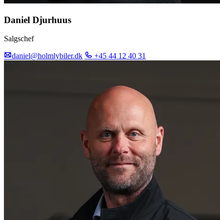
Daniel Djurhuus
Salgschef
daniel@holmlybiler.dk
+45 44 12 40 31