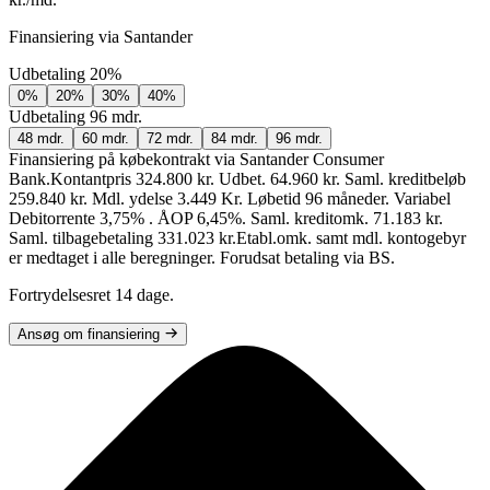
Finansiering via Santander
Udbetaling
20%
0%
20%
30%
40%
Udbetaling
96 mdr.
48 mdr.
60 mdr.
72 mdr.
84 mdr.
96 mdr.
Finansiering på købekontrakt via Santander Consumer
Bank.
Kontantpris 324.800 kr. Udbet. 64.960 kr. Saml. kreditbeløb
259.840 kr. Mdl. ydelse 3.449 Kr. Løbetid 96 måneder. Variabel
Debitorrente 3,75% . ÅOP 6,45%. Saml. kreditomk. 71.183 kr.
Saml. tilbagebetaling 331.023 kr.
Etabl.omk. samt mdl. kontogebyr
er medtaget i alle beregninger. Forudsat betaling via BS.
Fortrydelsesret 14 dage.
Ansøg om finansiering