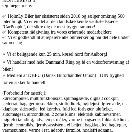
MONTERING !!
Og meget mere.
✅ HolmLy Biler har eksisteret siden 2018 og sælger omkring 500
biler årligt. Vi er en del af den landsdækkende værkstedskæde
’CarPeople’, der sikre dig de mest trygge rammer!
✅ Kompetent rådgivning fra vores erfarende medarbejdere
✅ Vi er godkendt til at reparere alle bilmærker og har det hele under
samme tag
⭐ Vi er beliggende kun 25 min. kørsel nord for Aalborg!
⭐ Vi handler med hele Danmark! Ring og få en videofremvisning af
bilen!
⭐ Medlem af DBFU (Dansk Bilforhandler Union) - DIN tryghed
for en sikker bilhandel!
(Forbehold for tastefejl)
kørecomputer, multifunktionsrat, splitbagsæde, digitalt cockpit,
læderrat, bagagerumsdækken, stofindtræk, højdejust. førersæde, el-
klapbare sidespejle, led kørelys, fuld led forlygter, alufælge,
automatgear, aircondition, 2 zone klima, elektrisk kabinevarmer,
nøglefri tænding, udv. temp. måler, varme i bagsæde, fuldaut. klima,
fjernb. centrallås, fjernlysassistent, el betjent bagklap, led baglygter,
varmepumpe, varme i rat, adaptiv fartpilot, nøglefri adgang,