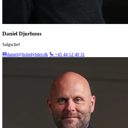
Daniel Djurhuus
Salgschef
daniel@holmlybiler.dk
+45 44 12 40 31