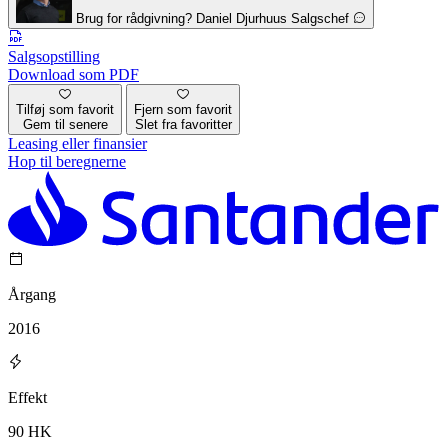
Brug for rådgivning?
Daniel Djurhuus
Salgschef
Salgsopstilling
Download som PDF
Tilføj som favorit
Fjern som favorit
Gem til senere
Slet fra favoritter
Leasing eller finansier
Hop til beregnerne
Årgang
2016
Effekt
90 HK