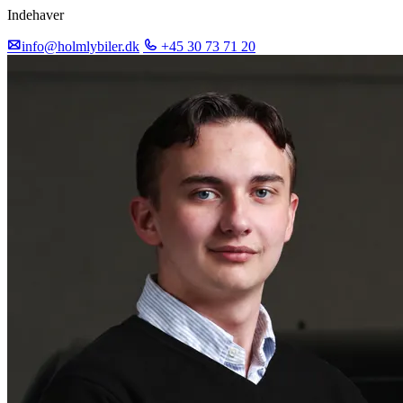
Indehaver
info@holmlybiler.dk
+45 30 73 71 20