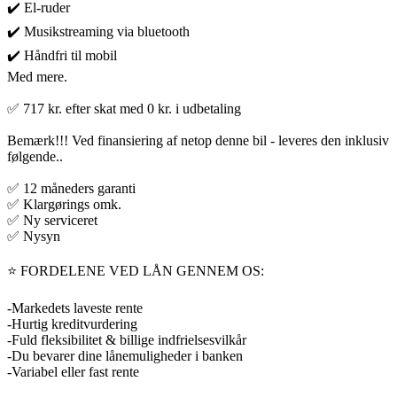
✔️ El-ruder
✔️ Musikstreaming via bluetooth
✔️ Håndfri til mobil
Med mere.
✅ 717 kr. efter skat med 0 kr. i udbetaling
Bemærk!!! Ved finansiering af netop denne bil - leveres den inklusiv
følgende..
✅ 12 måneders garanti
✅ Klargørings omk.
✅ Ny serviceret
✅ Nysyn
⭐️ FORDELENE VED LÅN GENNEM OS:
-Markedets laveste rente
-Hurtig kreditvurdering
-Fuld fleksibilitet & billige indfrielsesvilkår
-Du bevarer dine lånemuligheder i banken
-Variabel eller fast rente