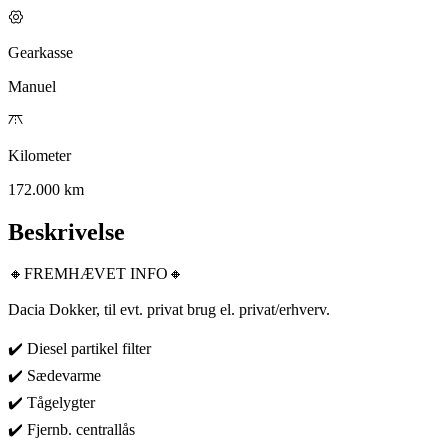
Gearkasse
Manuel
Kilometer
172.000 km
Beskrivelse
🔸FREMHÆVET INFO🔸
Dacia Dokker, til evt. privat brug el. privat/erhverv.
✔️ Diesel partikel filter
✔️ Sædevarme
✔️ Tågelygter
✔️ Fjernb. centrallås