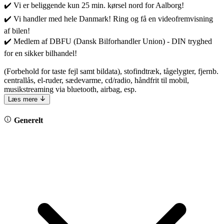
✔️ Vi er beliggende kun 25 min. kørsel nord for Aalborg!
✔️ Vi handler med hele Danmark! Ring og få en videofremvisning
af bilen!
✔️ Medlem af DBFU (Dansk Bilforhandler Union) - DIN tryghed
for en sikker bilhandel!
(Forbehold for taste fejl samt bildata), stofindtræk, tågelygter, fjernb.
centrallås, el-ruder, sædevarme, cd/radio, håndfrit til mobil,
musikstreaming via bluetooth, airbag, esp.
Læs mere
Generelt