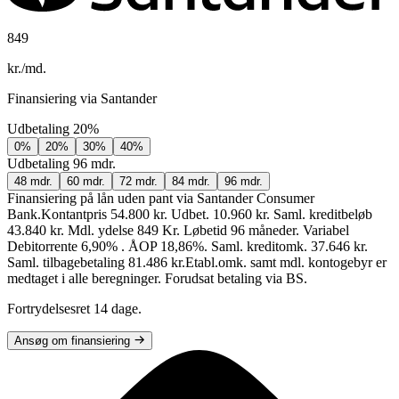
849
kr./md.
Finansiering via Santander
Udbetaling
20%
0%
20%
30%
40%
Udbetaling
96 mdr.
48 mdr.
60 mdr.
72 mdr.
84 mdr.
96 mdr.
Finansiering på lån uden pant via Santander Consumer
Bank.
Kontantpris 54.800 kr. Udbet. 10.960 kr. Saml. kreditbeløb
43.840 kr. Mdl. ydelse 849 Kr. Løbetid 96 måneder. Variabel
Debitorrente 6,90% . ÅOP 18,86%. Saml. kreditomk. 37.646 kr.
Saml. tilbagebetaling 81.486 kr.
Etabl.omk. samt mdl. kontogebyr er
medtaget i alle beregninger. Forudsat betaling via BS.
Fortrydelsesret 14 dage.
Ansøg om finansiering