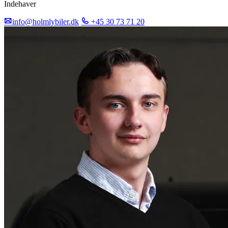
Indehaver
info@holmlybiler.dk
+45 30 73 71 20