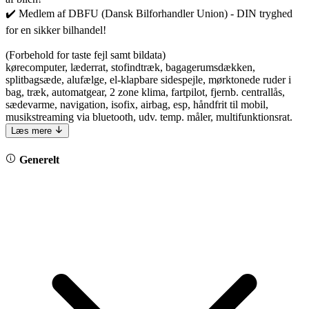
✔️ Medlem af DBFU (Dansk Bilforhandler Union) - DIN tryghed
for en sikker bilhandel!
(Forbehold for taste fejl samt bildata)
kørecomputer, læderrat, stofindtræk, bagagerumsdækken,
splitbagsæde, alufælge, el-klapbare sidespejle, mørktonede ruder i
bag, træk, automatgear, 2 zone klima, fartpilot, fjernb. centrallås,
sædevarme, navigation, isofix, airbag, esp, håndfrit til mobil,
musikstreaming via bluetooth, udv. temp. måler, multifunktionsrat.
Læs mere
Generelt