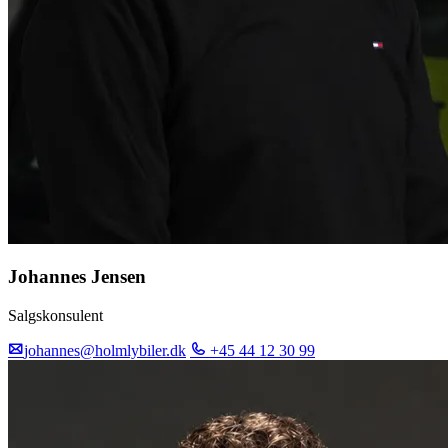
Johannes Jensen
Salgskonsulent
johannes@holmlybiler.dk
+45 44 12 30 99