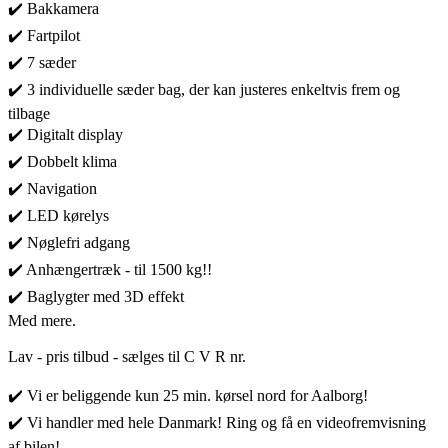
✔️ Bakkamera
✔️ Fartpilot
✔️ 7 sæder
✔️ 3 individuelle sæder bag, der kan justeres enkeltvis frem og
tilbage
✔️ Digitalt display
✔️ Dobbelt klima
✔️ Navigation
✔️ LED kørelys
✔️ Nøglefri adgang
✔️ Anhængertræk - til 1500 kg!!
✔️ Baglygter med 3D effekt
Med mere.
Lav - pris tilbud - sælges til C V R nr.
✔️ Vi er beliggende kun 25 min. kørsel nord for Aalborg!
✔️ Vi handler med hele Danmark! Ring og få en videofremvisning
af bilen!