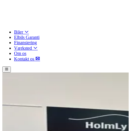
Biler
Elbils Garanti
Finansiering
Værksted
Om os
Kontakt os