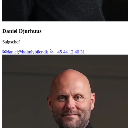
Daniel Djurhuus
Salgschef
daniel@holmlybiler.dk
+45 44 12 40 31