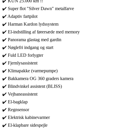
✔️ KUN 25.000 km !!
✔️ Super flot "Silver Dawn" metalfarve
✔️ Adaptiv fartpilot
✔️ Harman Kardon lydssystem
✔️ El-indstilling af førersæde med memory
✔️ Panorama glastag med gardin
✔️ Nøglefri indgang og start
✔️ Fuld LED forlygter
✔️ Fjernlysassistent
✔️ Klimapakke (varmepumpe)
✔️ Bakkamera OG 360 graders kamera
✔️ Blindvinkel assistent (BLISS)
✔️ Vejbaneassistent
✔️ El-bagklap
✔️ Regnsensor
✔️ Elektrisk kabinevarmer
✔️ El-klapbare sidespejle