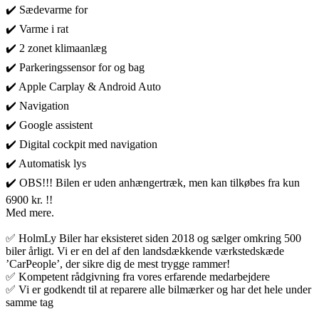
✔️ Sædevarme for
✔️ Varme i rat
✔️ 2 zonet klimaanlæg
✔️ Parkeringssensor for og bag
✔️ Apple Carplay & Android Auto
✔️ Navigation
✔️ Google assistent
✔️ Digital cockpit med navigation
✔️ Automatisk lys
✔️ OBS!!! Bilen er uden anhængertræk, men kan tilkøbes fra kun
6900 kr. !!
Med mere.
✅ HolmLy Biler har eksisteret siden 2018 og sælger omkring 500
biler årligt. Vi er en del af den landsdækkende værkstedskæde
’CarPeople’, der sikre dig de mest trygge rammer!
✅ Kompetent rådgivning fra vores erfarende medarbejdere
✅ Vi er godkendt til at reparere alle bilmærker og har det hele under
samme tag