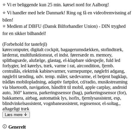
⭐ Vi er beliggende kun 25 min. kørsel nord for Aalborg!
⭐ Vi handler med hele Danmark! Ring og få en videofremvisning af
bilen!
⭐ Medlem af DBFU (Dansk Bilforhandler Union) - DIN tryghed
for en sikker bilhandel!
(Forbehold for tastefejl)
kørecomputer, digitalt cockpit, bagagerumsdækken, stofindtræk,
læderrat, multifunktionsrat, el indst. førersæde m. memory,
splitbagsæde, alufælge, glastag, el-klapbare sidespejle, fuld led
forlygter, led kørelys, træk, varme i rat, aircondition, fjernb.
centrallås, elektrisk kabinevarmer, varmepumpe, nøglefri adgang,
nøglefri tænding, udv. temp. måler, sædevarme, el betjent bagklap,
trådløs mobilopladning, adaptiv fartpilot, cd/radio, musikstreaming
via bluetooth, navigation, håndfrit til mobil, apple carplay, android
auto, 360° kamera, parkeringssensor (bag), parkeringssensor (for),
bakkamera, airbag, automatisk lys, isofix, fjernlysassistent, esp,
blindvinkelsassistent, vognbaneassistent, regnsensor, el-soltag.,
aftageligt træk
Læs mere
Generelt