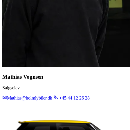
Mathias Vognsen
Salgselev
Mathias@holmlybiler.dk
+45 44 12 26 28