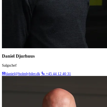
Daniel Djurhuus
Salgschef
daniel@holmlybiler.dk
+45 44 12 40 31