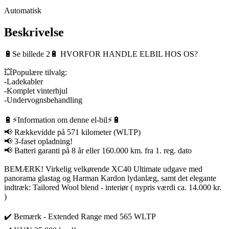
Automatisk
Beskrivelse
🔋Se billede 2🔋 HVORFOR HANDLE ELBIL HOS OS?
💥Populære tilvalg:
-Ladekabler
-Komplet vinterhjul
-Undervognsbehandling
🔋⚡️Information om denne el-bil⚡️🔋
📢 Rækkevidde på 571 kilometer (WLTP)
📢 3-faset opladning!
📢 Batteri garanti på 8 år eller 160.000 km. fra 1. reg. dato
BEMÆRK! Virkelig velkørende XC40 Ultimate udgave med
panorama glastag og Harman Kardon lydanlæg, samt det elegante
indtræk: Tailored Wool blend - interiør ( nypris værdi ca. 14.000 kr.
)
✔️ Bemærk - Extended Range med 565 WLTP