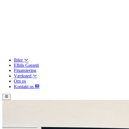
Biler
Elbils Garanti
Finansiering
Værksted
Om os
Kontakt os